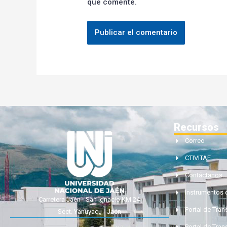
que comente.
Recursos
Correo
CTIVITAE
Contáctanos
Instrumentos 
Carretera Jaén - San Ignacio KM 24
Portal de Tra
Sect. Yanuyacu - Jaén
Portal de Tran