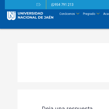
-
954 791 213
Conócenos
Pregrado
Aca
Deja una respuesta