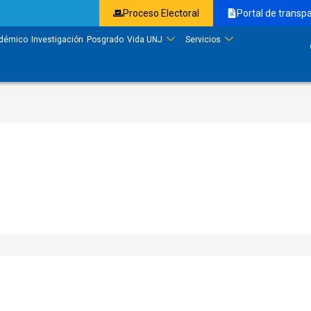
Proceso Electoral
Portal de transp
démico
Investigación
Posgrado
Vida UNJ
Servicios