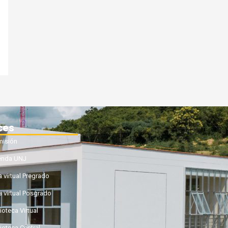
ces
isión
enda UNJ
a virtual Pregrado
a virtual Posgrado
ioteca Virtual
lioteca Central