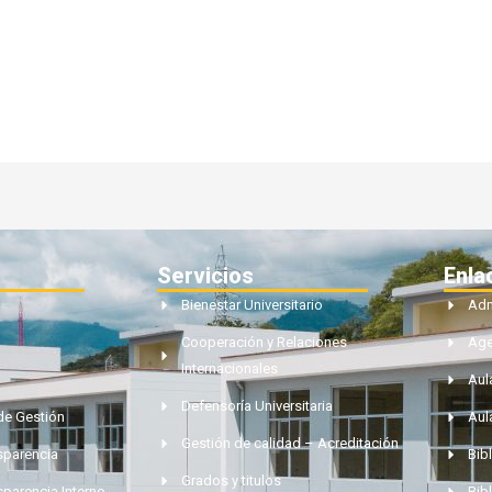
Servicios
Enla
Bienestar Universitario
Adm
Cooperación y Relaciones
Ag
Internacionales
Aul
Defensoría Universitaria
de Gestión
Aul
Gestión de calidad – Acreditación
nsparencia
Bibl
Grados y titulos
sparencia Interno
Bib