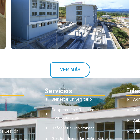
VER MÁS
Servicios
Enla
Bienestar Universitario
Adm
Cooperación y Relaciones
Ag
Internacionales
Aul
Defensoría Universitaria
de Gestión
Aul
Gestión de calidad – Acreditación