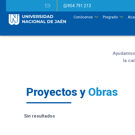
-
954 791 213
Conócenos
Pregrado
Aca
Ayudamos a
la ca
Proyectos y
Obras
Sin resultados