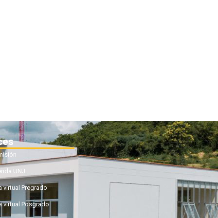
ces
isión
enda UNJ
a virtual Pregrado
a virtual Posgrado