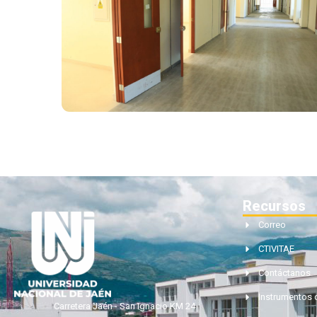
Recursos
Correo
CTIVITAE
Contáctanos
Instrumentos 
Carretera Jaén - San Ignacio KM 24