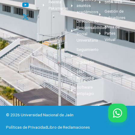
Revista
SIGA WEB
asuntos
Pakamuros
Gestión de
académicos
Indicadores
Dirección de
Mesa de
Responsabilidad
Partes
Social
Virtual
Universitaria
Seguimiento
del
Graduado
UNJ
Ambiental
Software
antiplagio
© 2026 Universidad Nacional de Jaén
Políticas de Privacidad
Libro de Reclamaciones