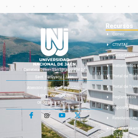
Recursos
Correo
CTIVITAE
Contáctanos
Instrumentos 
Carretera Jaén - San Ignacio KM 24
Portal de Tra
Sect. Yanuyacu - Jaén
Portal de Tran
Atención presencial al público:
Lunes a viernes de
Reglamentos
08:00 am a 3:45 pm
Repositorio In
Resoluciones 
Revista Paka