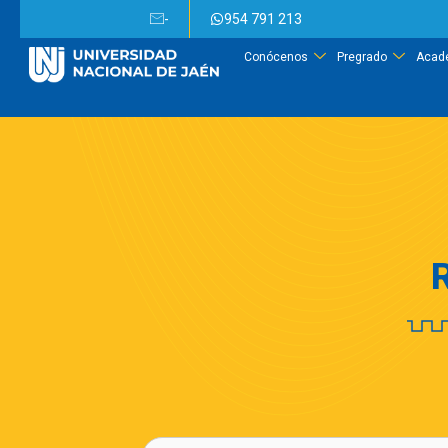
-
954 791 213
Conócenos
Pregrado
Acad