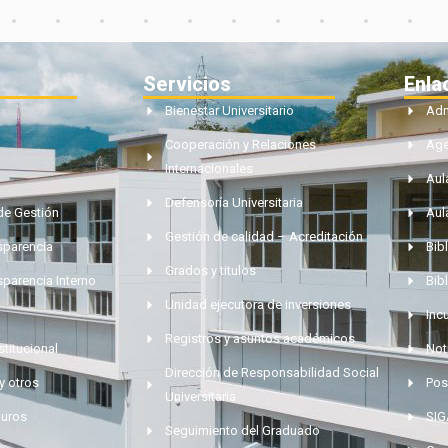
Servicios
Enla
Bienestar Universitario
Adm
Cooperación y Relaciones
Ag
Internacionales
Aul
Defensoría Universitaria
de Gestión
Aul
Gestión de calidad – Acreditación
nsparencia
Bibl
Grados y titulos
sparencia Interno
Bib
Unidad ejecutora de inversiones
Inc
Registros y asuntos académicos
stitucional
Not
Dirección de Responsabilidad Social
y otros
Pos
Universitaria
muros
SI
Seguimiento del Graduado