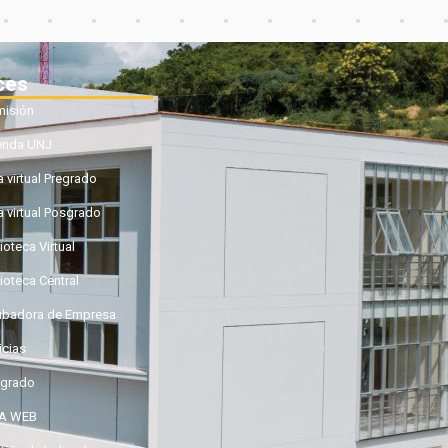
ces
isión
enda UNJ
a virtual Pregrado
a virtual Posgrado
ioteca Virtual
lioteca Central
ubadora de Empresa
icias
grado
GA WEB