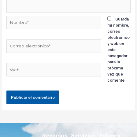
Guarda
mi nombre,
correo
electrónico
y web en
este
navegador
para la
próxima
vez que
comente.
Recursos
Servicios
Enlaces