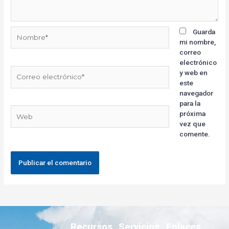
Guarda
mi nombre,
correo
electrónico
y web en
este
navegador
para la
próxima
vez que
comente.
Recursos
Servicios
Enlaces