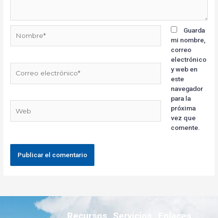
Guarda
mi nombre,
correo
electrónico
y web en
este
navegador
para la
próxima
vez que
comente.
Recursos
Servicios
Enlaces