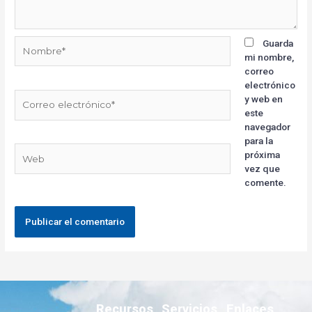
Guarda
mi nombre,
correo
electrónico
y web en
este
navegador
para la
próxima
vez que
comente.
Recursos
Servicios
Enlaces