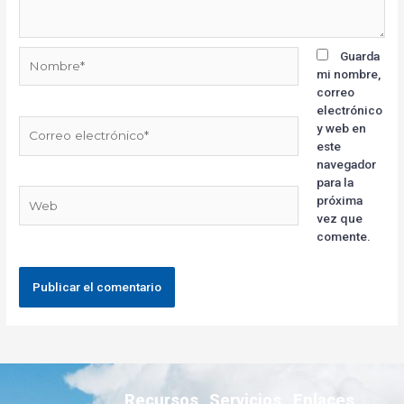
Guarda
mi nombre,
correo
electrónico
y web en
este
navegador
para la
próxima
vez que
comente.
Recursos
Servicios
Enlaces