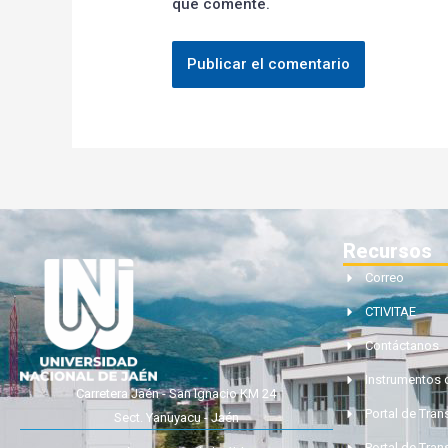
que comente.
Recursos
Correo
CTIVITAE
Contáctanos
Instrumentos 
Carretera Jaén - San Ignacio KM 24
Portal de Tra
Sect. Yanuyacu - Jaén
Portal de Tran