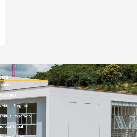
ces
isión
enda UNJ
a virtual Pregrado
a virtual Posgrado
ioteca Virtual
lioteca Central