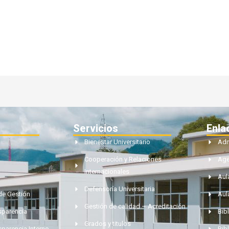
Servicios
Enla
Bienestar Universitario
Adm
Cooperación y Relaciones
Ag
Internacionales
Aul
Defensoría Universitaria
de Gestión
Aul
Gestión de calidad – Acreditación
nsparencia
Bibl
Grados y titulos
sparencia Interno
Bib