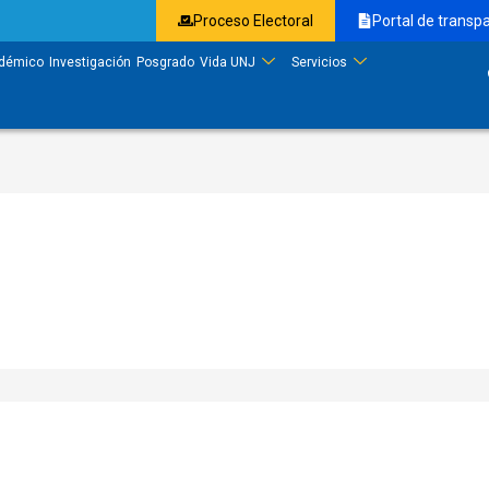
Proceso Electoral
Portal de transp
démico
Investigación
Posgrado
Vida UNJ
Servicios