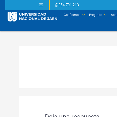
-
954 791 213
Conócenos
Pregrado
Aca
Deja una respuesta