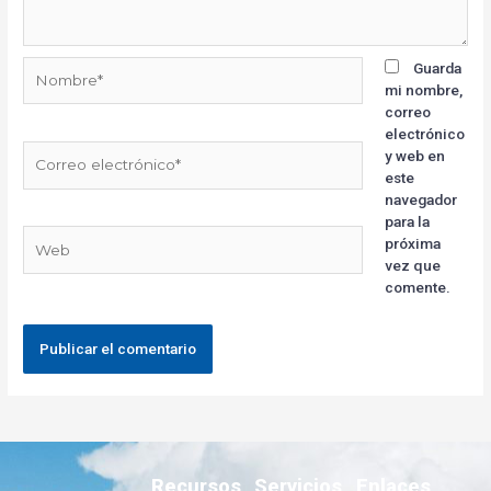
Guarda
mi nombre,
correo
electrónico
y web en
este
navegador
para la
próxima
vez que
comente.
Recursos
Servicios
Enlaces