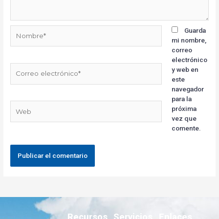
Guarda
mi nombre,
correo
electrónico
y web en
este
navegador
para la
próxima
vez que
comente.
Recursos
Servicios
Enlaces