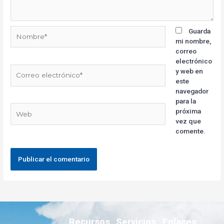
Guarda
mi nombre,
correo
electrónico
y web en
este
navegador
para la
próxima
vez que
comente.
Recursos
Servicios
Enlaces