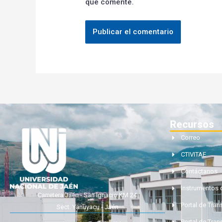
que comente.
Recursos
Correo
CTIVITAE
Contáctanos
Instrumentos 
Carretera Jaén - San Ignacio KM 24
Portal de Tra
Sect. Yanuyacu - Jaén
Portal de Tran