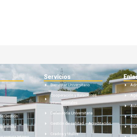
Servicios
Enla
Bienestar Universitario
Adm
Cooperación y Relaciones
Ag
Internacionales
Aul
Defensoría Universitaria
de Gestión
Aul
Gestión de calidad – Acreditación
nsparencia
Bibl
Grados y titulos
sparencia Interno
Bib