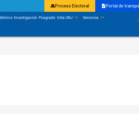
Proceso Electoral
Portal de transp
démico
Investigación
Posgrado
Vida UNJ
Servicios