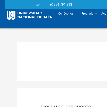
-
954 791 213
Conócenos
Pregrado
Aca
Deja una respuesta