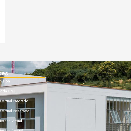
ces
isión
enda UNJ
a virtual Pregrado
a virtual Posgrado
ioteca Virtual
lioteca Central