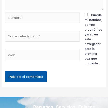
Guarda
mi nombre,
correo
electrónico
y web en
este
navegador
para la
próxima
vez que
comente.
Recursos
Servicios
Enlaces