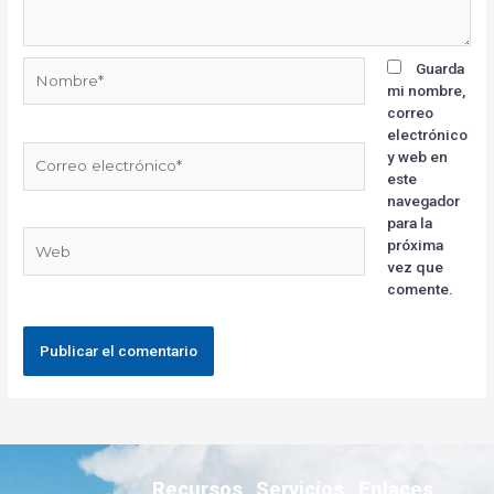
Guarda
mi nombre,
correo
electrónico
y web en
este
navegador
para la
próxima
vez que
comente.
Recursos
Servicios
Enlaces