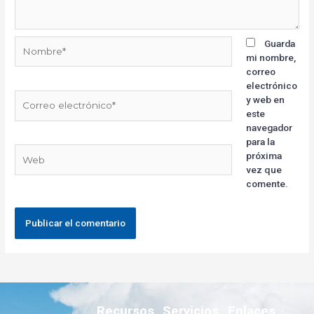
Guarda
mi nombre,
correo
electrónico
y web en
este
navegador
para la
próxima
vez que
comente.
Recursos
Servicios
Enlaces