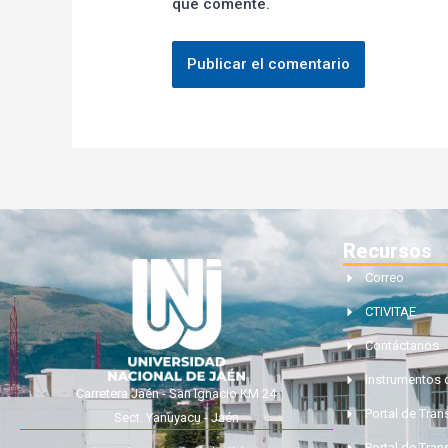
que comente.
Recursos
Correo
CTIVITAE
Contáctanos
Instrumentos 
Carretera Jaén - San Ignacio KM 24
Portal de Tra
Sect. Yanuyacu - Jaén
Portal de Tran