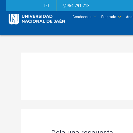
-
954 791 213
Conócenos
Pregrado
Aca
Deja una respuesta