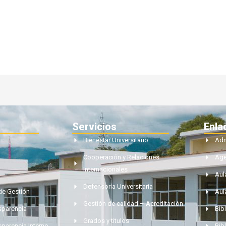
Servicios
Enla
Bienestar Universitario
Adm
Cooperación y Relaciones
Ag
Internacionales
Aul
Defensoría Universitaria
de Gestión
Aul
Gestión de calidad – Acreditación
nsparencia
Bibl
Grados y titulos
sparencia Interno
Bib