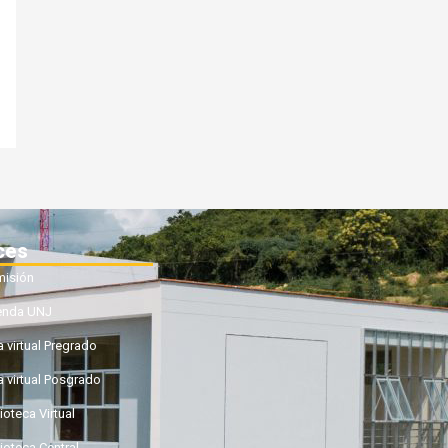
ces
isión
enda UNJ
a virtual Pregrado
a virtual Posgrado
ioteca Virtual
lioteca Central