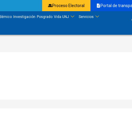
Proceso Electoral
Portal de transp
démico
Investigación
Posgrado
Vida UNJ
Servicios