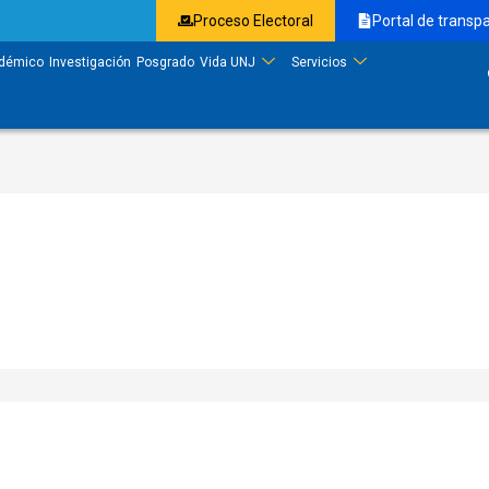
Proceso Electoral
Portal de transp
démico
Investigación
Posgrado
Vida UNJ
Servicios