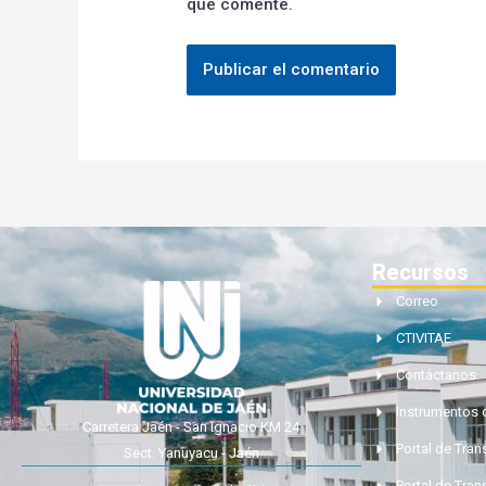
que comente.
Recursos
Correo
CTIVITAE
Contáctanos
Instrumentos 
Carretera Jaén - San Ignacio KM 24
Portal de Tra
Sect. Yanuyacu - Jaén
Portal de Tran