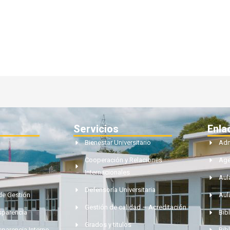
Servicios
Enla
Bienestar Universitario
Adm
Cooperación y Relaciones
Ag
Internacionales
Aul
Defensoría Universitaria
de Gestión
Aul
Gestión de calidad – Acreditación
nsparencia
Bibl
Grados y titulos
sparencia Interno
Bib