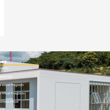
ces
isión
enda UNJ
a virtual Pregrado
a virtual Posgrado
ioteca Virtual
lioteca Central