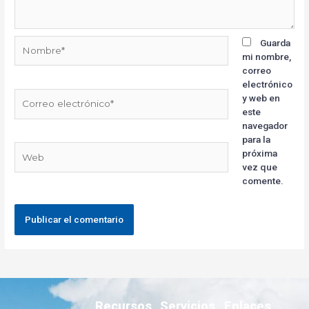
Guarda
mi nombre,
correo
electrónico
y web en
este
navegador
para la
próxima
vez que
comente.
Recursos
Servicios
Enlaces