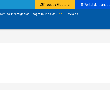
Proceso Electoral
Portal de transp
démico
Investigación
Posgrado
Vida UNJ
Servicios