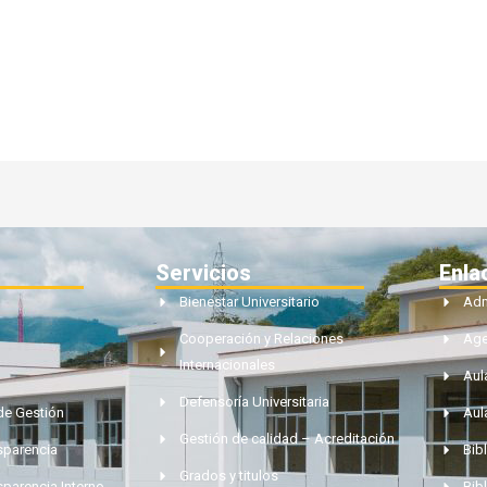
Servicios
Enla
Bienestar Universitario
Adm
Cooperación y Relaciones
Ag
Internacionales
Aul
Defensoría Universitaria
de Gestión
Aul
Gestión de calidad – Acreditación
nsparencia
Bibl
Grados y titulos
sparencia Interno
Bib