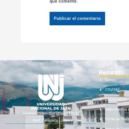
que comente.
Recursos
Correo
CTIVITAE
Contáctanos
Instrumentos 
Carretera Jaén - San Ignacio KM 24
Portal de Tra
Sect. Yanuyacu - Jaén
Portal de Tran