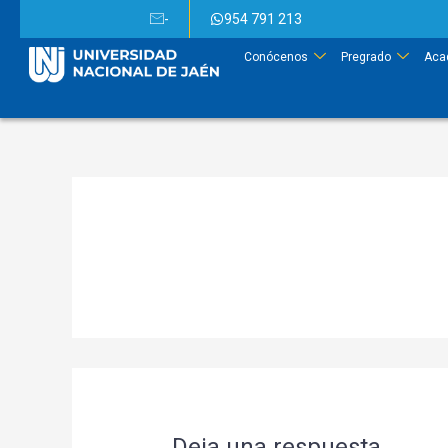
-
954 791 213
Conócenos
Pregrado
Aca
Deja una respuesta