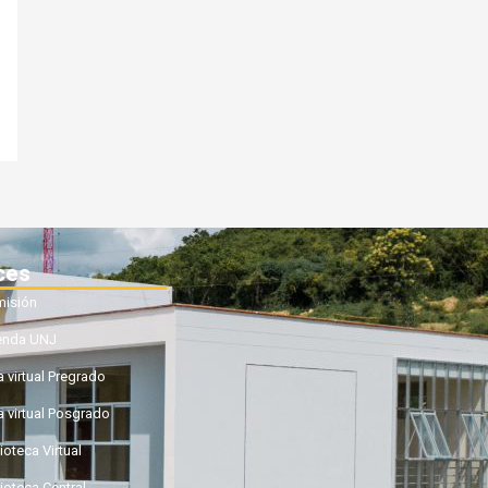
ces
isión
enda UNJ
a virtual Pregrado
a virtual Posgrado
ioteca Virtual
lioteca Central