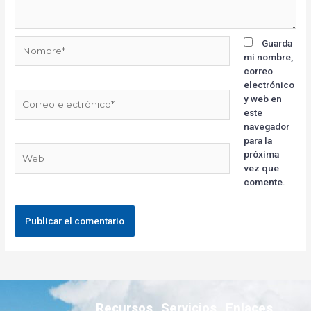
Guarda
mi nombre,
correo
electrónico
y web en
este
navegador
para la
próxima
vez que
comente.
Recursos
Servicios
Enlaces