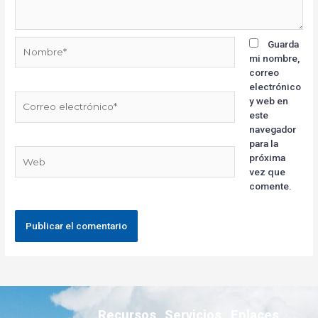
Guarda
mi nombre,
correo
electrónico
y web en
este
navegador
para la
próxima
vez que
comente.
Recursos
Servicios
Enlaces