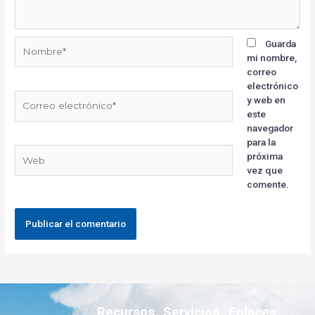
Guarda
mi nombre,
correo
electrónico
y web en
este
navegador
para la
próxima
vez que
comente.
Recursos
Servicios
Enlaces