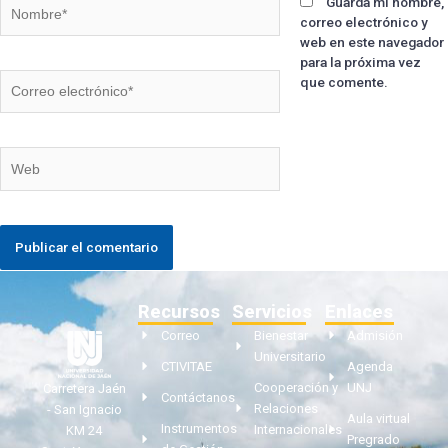
Guarda mi nombre,
correo electrónico y
web en este navegador
para la próxima vez
que comente.
Recursos
Servicios
Enlaces
Correo
Bienestar
Admisión
Universitario
CTIVITAE
Agenda
Cooperación y
UNJ
Carretera Jaén
Contáctanos
Relaciones
- San Ignacio
Aula virtual
Instrumentos
Internacionales
KM 24
Pregrado