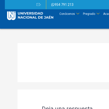
-
954 791 213
Conócenos
Pregrado
Aca
Deja una respuesta