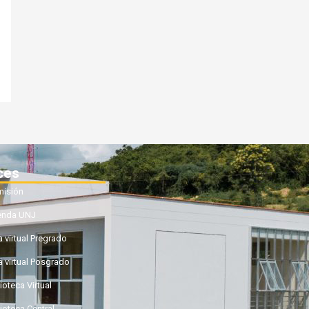
ces
isión
enda UNJ
a virtual Pregrado
a virtual Posgrado
ioteca Virtual
lioteca Central