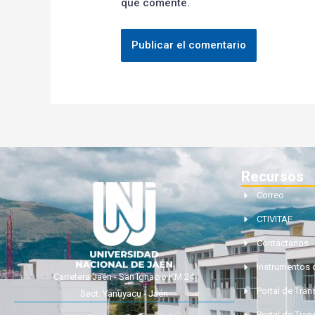
que comente.
Recursos
Correo
CTIVITAE
Contáctanos
Instrumentos 
Carretera Jaén - San Ignacio KM 24
Portal de Tra
Sect. Yanuyacu - Jaén
Portal de Tran