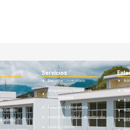
Servicios
Enla
Bienestar Universitario
Adm
Cooperación y Relaciones
Ag
Internacionales
Aul
Defensoría Universitaria
de Gestión
Aul
Gestión de calidad – Acreditación
nsparencia
Bibl
Grados y titulos
sparencia Interno
Bib