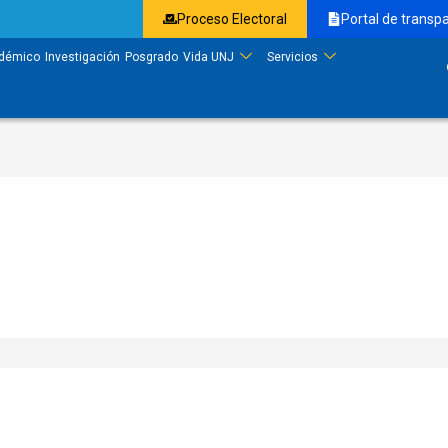
Proceso Electoral
Portal de transp
démico
Investigación
Posgrado
Vida UNJ
Servicios