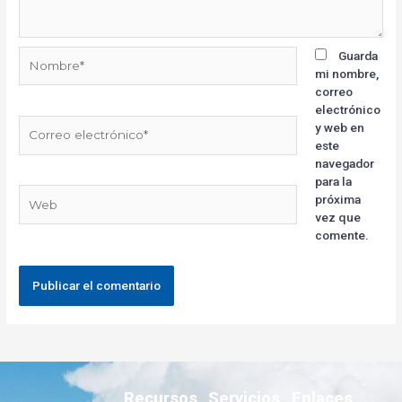
Guarda
mi nombre,
correo
electrónico
y web en
este
navegador
para la
próxima
vez que
comente.
Recursos
Servicios
Enlaces