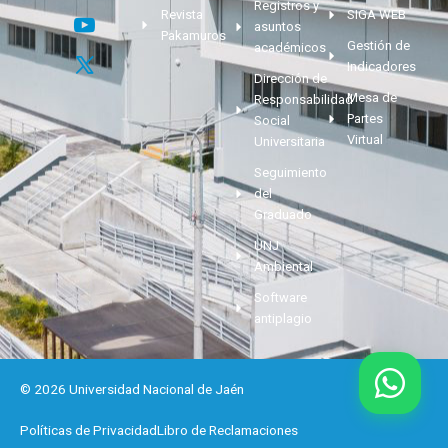
Registros y
Revista
SIGA WEB
asuntos
Pakamuros
Gestión de
académicos
Indicadores
Dirección de
Mesa de
Responsabilidad
Partes
Social
Virtual
Universitaria
Seguimiento
del
Graduado
UNJ
Ambiental
Software
antiplagio
© 2026 Universidad Nacional de Jaén
Políticas de Privacidad
Libro de Reclamaciones