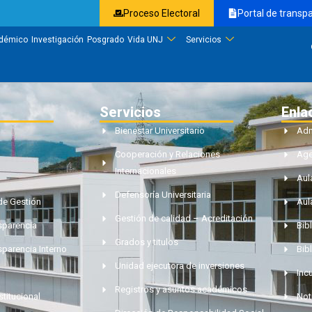
Proceso Electoral
Portal de transp
démico
Investigación
Posgrado
Vida UNJ
Servicios
Servicios
Enla
Bienestar Universitario
Adm
Cooperación y Relaciones
Ag
Internacionales
Aul
Defensoría Universitaria
de Gestión
Aul
Gestión de calidad – Acreditación
nsparencia
Bibl
Grados y titulos
sparencia Interno
Bib
Unidad ejecutora de inversiones
Inc
Registros y asuntos académicos
stitucional
Not