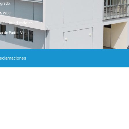
grado
GA WEB
tión de Indicadores
a de Partes Virtual
Reclamaciones