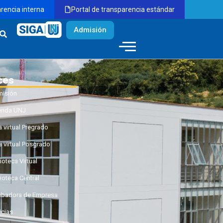
arencia interna
Portal de transparencia estándar
Admisión
ces
isión
enda UNJ
a virtual Pregrado
a virtual Posgrado
ioteca Virtual
lioteca Central
ubadora de Empresa
icias