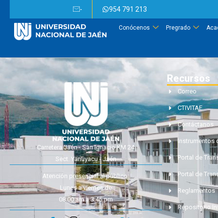
-
954 791 213
Conócenos
Pregrado
Aca
Recursos
Correo
CTIVITAE
Contáctanos
Instrumentos 
Carretera Jaén - San Ignacio KM 24
Portal de Tra
Sect. Yanuyacu - Jaén
Portal de Tran
Atención presencial al público:
Lunes a viernes de
Reglamentos
08:00 am a 3:45 pm
Repositorio In