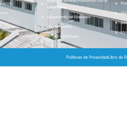
Dirección de Responsabilidad Social
y otros
Pos
Universitaria
muros
SI
Seguimiento del Graduado
Ges
UNJ Ambiental
Mes
Software antiplagio
Políticas de Privacidad
Libro de 