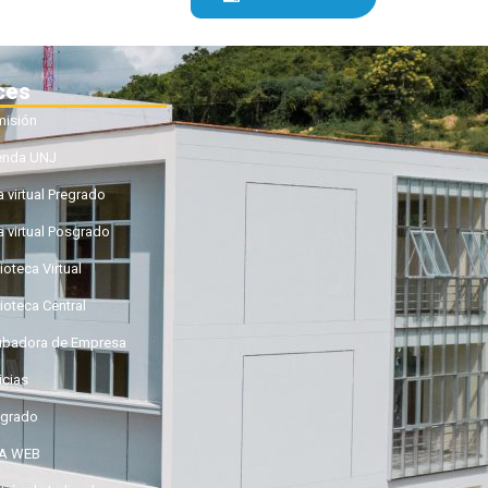
ces
isión
enda UNJ
a virtual Pregrado
a virtual Posgrado
ioteca Virtual
lioteca Central
ubadora de Empresa
icias
grado
GA WEB