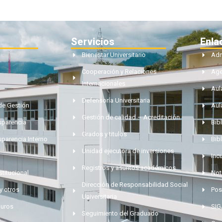
Servicios
Enla
Bienestar Universitario
Adm
Cooperación y Relaciones
Ag
Internacionales
Aul
Defensoría Universitaria
de Gestión
Aul
Gestión de calidad – Acreditación
nsparencia
Bibl
Grados y titulos
sparencia Interno
Bib
Unidad ejecutora de inversiones
Inc
Registros y asuntos académicos
stitucional
Not
Dirección de Responsabilidad Social
y otros
Pos
Universitaria
muros
SI
Seguimiento del Graduado