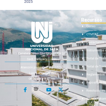
2025
Recursos
Correo
CTIVITAE
Contáctanos
Instrumentos 
Carretera Jaén - San Ignacio KM 24
Portal de Tra
Sect. Yanuyacu - Jaén
Portal de Tran
Atención presencial al público:
Lunes a viernes de
Reglamentos
08:00 am a 3:45 pm
Repositorio In
Resoluciones 
Revista Paka