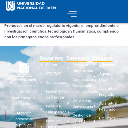
Promover, en el marco regulatorio vigente, el emprendimiento e
investigación científica, tecnológica y humanística, cumpliendo
con los principios éticos profesionales.
Recursos
Servicios
Enlaces
Correo
Bienestar
Admisión
Universitario
CTIVITAE
Agenda
Cooperación y
UNJ
Carretera Jaén
Contáctanos
Relaciones
- San Ignacio
Aula virtual
Instrumentos
Internacionales
KM 24
Pregrado
de Gestión
Sect. Yanuyacu
Defensoría
Aula virtual
- Jaén
Portal de
Universitaria
Posgrado
Transparencia
Atención
Gestión de
Biblioteca
presencial
Portal de
calidad –
Virtual
al público:
Transparencia
Acreditación