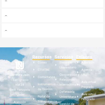
–
–
–
Recursos
Servicios
Enlaces
Correo
Bienestar
Admisión
Universitario
CTIVITAE
Agenda
Cooperación y
UNJ
Carretera Jaén
Contáctanos
Relaciones
- San Ignacio
Aula virtual
Instrumentos
Internacionales
KM 24
Pregrado
de Gestión
Sect. Yanuyacu
Defensoría
Aula virtual
- Jaén
Portal de
Universitaria
Posgrado
Transparencia
Atención
Gestión de